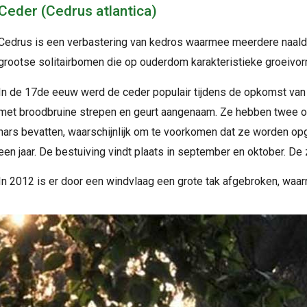
Ceder (Cedrus atlantica)
Cedrus is een verbastering van kedros waarmee meerdere naal
grootse solitairbomen die op ouderdom karakteristieke groeivo
In de 17de eeuw werd de ceder populair tijdens de opkomst van 
met broodbruine strepen en geurt aangenaam. Ze hebben twee o
hars bevatten, waarschijnlijk om te voorkomen dat ze worden op
een jaar. De bestuiving vindt plaats in september en oktober. De za
In 2012 is er door een windvlaag een grote tak afgebroken, waa